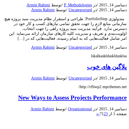
دسامبر 14, 2015
/
در
P. Methodologies
/
توسط
Armin Rahimi
دسامبر 14, 2015
/
در
Uncategorized
/
توسط
Armin Rahimi
متدولوژی PortfolioStep: طراحی و استقرار نظام مدیریت سبد پروژه هیچ
سازمانی منابع لازم را جهت تحقق تمامی نیازهای کسب و کار خود در
دسترس ندارد. فرآیند مدیریت سبد پروژه راهی را جهت انتخاب،
اولویت‌بندی و تعریف و مدیریت کلیه کارهای سازمان ارائه می‌نماید. این
امر شامل فعالیت­‌هایی که به اتمام رسیده، فعالیت­‌هایی که در […]
دسامبر 14, 2015
/
در
Uncategorized
/
توسط
Armin Rahimi
lskalkaskldaskldasklsa
پلاگین های خوب
دسامبر 14, 2015
/
در
Uncategorized
/
توسط
Armin Rahimi
http://rfbwp2.mpcthemes.net/
New Ways to Assess Projects Performance
دسامبر 14, 2015
/
در
Organizational
/
توسط
Armin Rahimi
صفحه 1 از 7
3
2
1
›
»