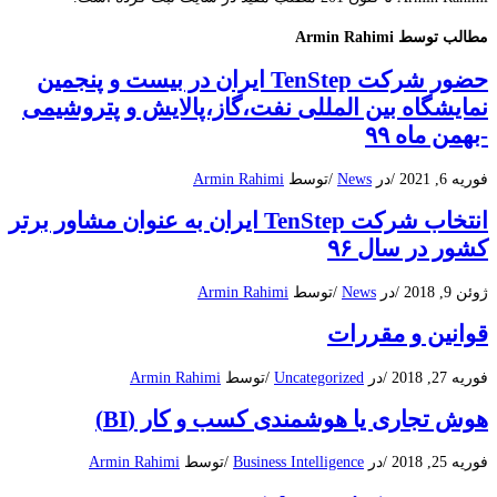
مطالب توسط Armin Rahimi
حضور شرکت TenStep ایران در بیست و پنجمین
نمایشگاه بین المللی نفت،گاز،پالایش و پتروشیمی
-بهمن ماه ۹۹
فوریه 6, 2021
/
در
News
/
توسط
Armin Rahimi
انتخاب شرکت TenStep ایران به عنوان مشاور برتر
کشور در سال ۹۶
ژوئن 9, 2018
/
در
News
/
توسط
Armin Rahimi
قوانین و مقررات
فوریه 27, 2018
/
در
Uncategorized
/
توسط
Armin Rahimi
هوش تجاری یا هوشمندی کسب و کار (BI)
فوریه 25, 2018
/
در
Business Intelligence
/
توسط
Armin Rahimi