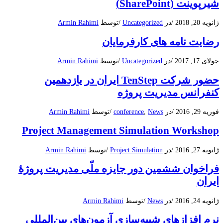
شیرپوینت (SharePoint)
ژانویه 20, 2018
/
در
Uncategorized
/
توسط
Armin Rahimi
رضایت نامه های کارفرمایان
جولای 17, 2017
/
در
Uncategorized
/
توسط
Armin Rahimi
حضور شرکت TenStep ایران در یازدهمین
کنفرانس مدیریت پروژه
فوریه 29, 2016
/
در
News
,
conference
/
توسط
Armin Rahimi
Project Management Simulation Workshop
ژانویه 27, 2016
/
در
Project Simulation
/
توسط
Armin Rahimi
فراخوان ششمین دور جایزه ملّی مدیریت پروژۀ
ایران
ژانویه 24, 2016
/
در
News
/
توسط
Armin Rahimi
نرم افزازهای شبیه‌سازی آزمون‌های بین‌المللی